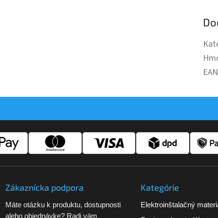
Do
Kat
Hmo
EA
Zákaznícka podpora
Kategórie
Máte otázku k produktu, dostupnosti
Elektroinštalačný materi
alebo objednávke? Radi vám