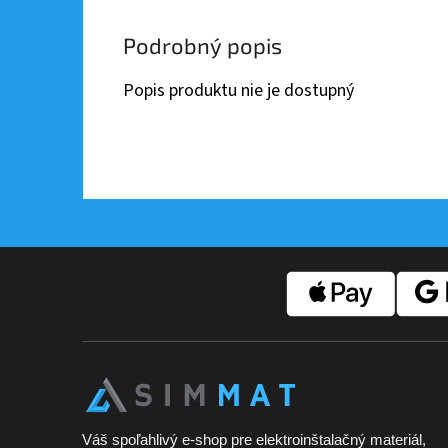
Podrobný popis
Popis produktu nie je dostupný
Z
á
p
ä
t
i
e
Váš spoľahlivý e-shop pre elektroinštalačný materiál,