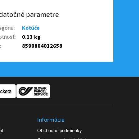
datočné parametre
egória
:
Kotúče
tnosť
:
0.13 kg
N
:
8590804012658
Informácie
ál
Obchodné podmienky