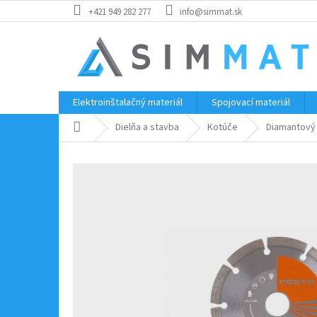
Prejsť
+421 949 282 277
info@simmat.sk
na
obsah
Elektroinštalačný materiál
Spojovací materiál
Domov
Dielňa a stavba
Kotúče
Diamantový