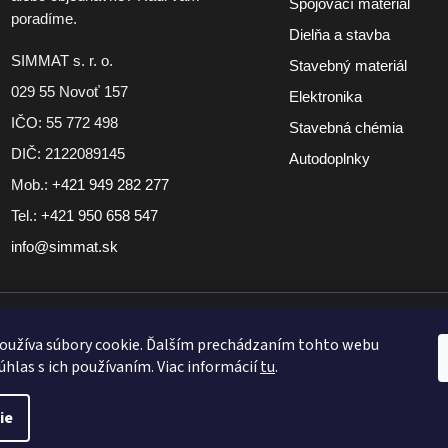
Spojovací materiál
poradíme.
Dielňa a stavba
SIMMAT s. r. o.
Stavebný materiál
029 55 Novoť 157
Elektronika
IČO: 55 772 498
Stavebná chémia
DIČ: 2122089145
Autodoplnky
Mob.:
+421 949 282 277
Tel.:
+421 950 658 547
info@simmat.sk
iment
Tovar skladom pri vybraných produktoch
Doručenie zdarm
oužíva súbory cookie. Ďalším prechádzaním tohto webu
úhlas s ich používaním. Viac informácií
tu
.
ie