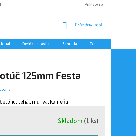
H ÚDAJOV
Prihlásenie
NÁKUPNÝ
Prázdny košík
KOŠÍK
teriál
Dielňa a stavba
Záhrada
Test
Obchodné po
otúč 125mm Festa
otenia
 betónu, tehál, muriva, kameňa
Skladom
(1 ks)