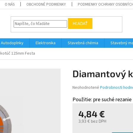
O NÁS
OBCHODNÉ PODMIENKY
PODMIENKY OCHRANY OSOBNÝC
HĽADAŤ
Autodoplnky
Elektronika
Stavebná chémia
Stavebný ma
 kotúč 125mm Festa
Diamantový k
Priemerné
Neohodnotené
Podrobnosti hodn
hodnotenie
produktu
Použitie: pre suché rezanie
je
0,0
4,84 €
z
5
3,93 € bez DPH
hviezdičiek.
Jednotková