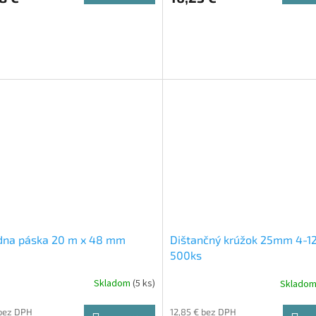
dna páska 20 m x 48 mm
Dištančný krúžok 25mm 4-1
500ks
Skladom
(5 ks)
Sklado
 bez DPH
12,85 € bez DPH