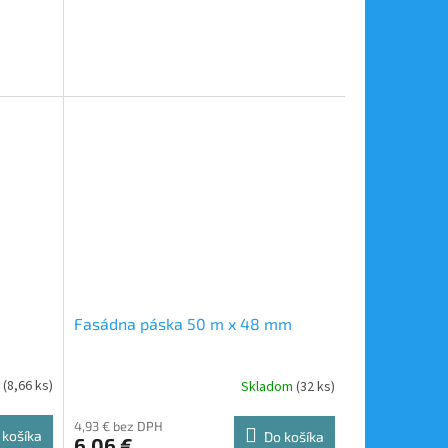
Fasádna páska 50 m x 48 mm
m
(8,66 ks)
Skladom
(32 ks)
4,93 € bez DPH
 košíka
Do košíka
6,06 €