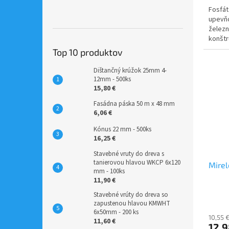
Fosfát
upevňo
železn
konštr
Top 10 produktov
Dištančný krúžok 25mm 4-
12mm - 500ks
15,80 €
Fasádna páska 50 m x 48 mm
6,06 €
Kónus 22 mm - 500ks
16,25 €
Stavebné vruty do dreva s
tanierovou hlavou WKCP 6x120
Mirel
mm - 100ks
11,90 €
Stavebné vrúty do dreva so
zapustenou hlavou KMWHT
6x50mm - 200 ks
10,55 
11,60 €
12,9