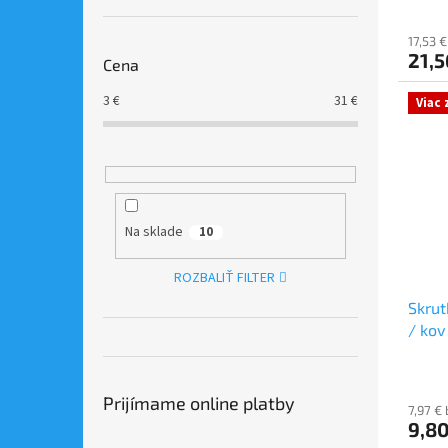
v
17,53 
21,5
Cena
3
€
31
€
Viac
Na sklade
10
ROZBALIŤ FILTER
Skrut
/ kov
Prijímame online platby
7,97 €
9,80