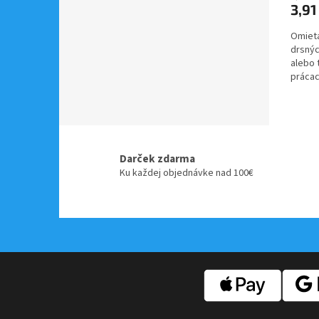
3,91
Omieta
drsnýc
alebo 
prácac
Darček zdarma
Ku každej objednávke nad 100€
Z
á
p
ä