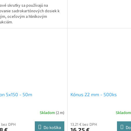
ové skrutky sa používajú na
vanie sadrokartónových dosiek k
ým, oceľovým a hliníkovým
ukciám.
on 5x150 - 50m
Kónus 22 mm - 500ks
Skladom
(2 m)
Sklado
€ bez DPH
13,21 € bez DPH
Do košíka
Do
8 €
16,25 €