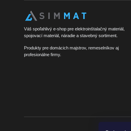
t
i
e
Váš spoľahlivý e-shop pre elektroinštalačný materiál,
spojovací materiál, náradie a stavebný sortiment.
Produkty pre domácich majstrov, remeselníkov aj
profesionálne firmy.
Široký sort