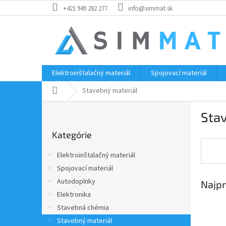
Prejsť
+421 949 282 277
info@simmat.sk
na
obsah
Elektroinštalačný materiál
Spojovací materiál
Domov
Stavebný materiál
B
Sta
o
Preskočiť
č
Kategórie
kategórie
n
ý
Elektroinštalačný materiál
p
Spojovací materiál
a
Autodoplnky
Najpr
n
e
Elektronika
l
Stavebná chémia
Stavebný materiál