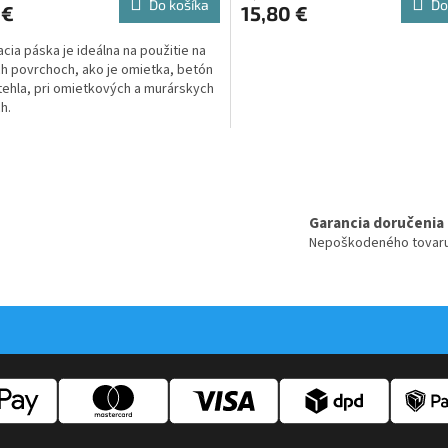
Do košíka
Do
 €
15,80 €
cia páska je ideálna na použitie na
h povrchoch, ako je omietka, betón
tehla, pri omietkových a murárskych
h.
O
v
l
á
Garancia doručenia
d
Nepoškodeného tovar
a
c
i
e
p
r
v
k
y
v
ý