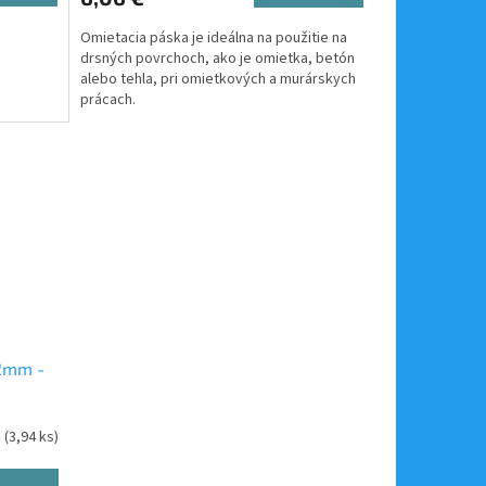
Omietacia páska je ideálna na použitie na
drsných povrchoch, ako je omietka, betón
alebo tehla, pri omietkových a murárskych
prácach.
2mm -
m
(3,94 ks)