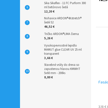
Sika Sikaflex - 11 FC Purform 300
ml betónovo šedá
12,20 €
Nohavice ARDON®4Xstretch®
šedé 52
46,52 €
Tričko ARDON®LIMA čierna
5,26 €
Vysokopevnostné lepidlo
MAMUT glue CLEAR UV 25 ml
transparent
3,66 €
Stavebné vrúty do dreva so
zapustenou hlavou KMWHT
5x60 mm - 200ks
8,80 €
Fasá
3,18 €