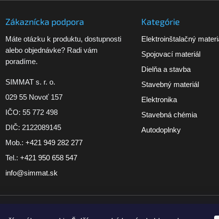
p
i
Zákaznícka podpora
Kategórie
s
u
Máte otázku k produktu, dostupnosti
Elektroinštalačný materi
alebo objednávke? Radi vám
Spojovací materiál
poradíme.
Dielňa a stavba
SIMMAT s. r. o.
Stavebný materiál
029 55 Novoť 157
Elektronika
IČO: 55 772 498
Stavebná chémia
DIČ: 2122089145
Autodoplnky
Mob.:
+421 949 282 277
Tel.:
+421 950 658 547
info@simmat.sk
iment
Tovar skladom pri vybraných produktoch
Doručenie zdarm