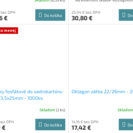
Skladom
(8,99 ks)
Na externom sklade -dostupnosť
€ bez DPH
25,04 € bez DPH
Do košíka
Do
6 €
30,80 €
 za menej
ky fosfátové do sadrokartónu
Oktagon zátka 22/26mm - 
 3,5x25mm - 1000ks
Skladom
(2 ks)
Sklado
 bez DPH
14,16 € bez DPH
Do košíka
Do
 €
17,42 €