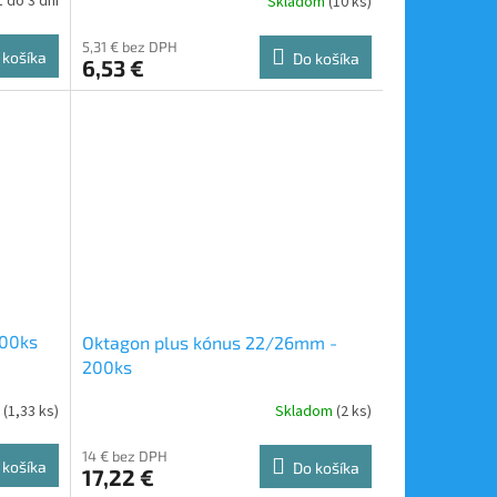
 do 3 dni
Skladom
(10 ks)
5,31 € bez DPH
 košíka
Do košíka
6,53 €
200ks
Oktagon plus kónus 22/26mm -
200ks
m
(1,33 ks)
Skladom
(2 ks)
14 € bez DPH
 košíka
Do košíka
17,22 €