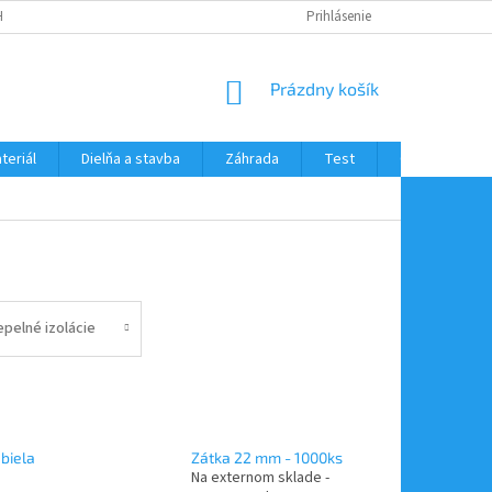
H ÚDAJOV
Prihlásenie
NÁKUPNÝ
Prázdny košík
KOŠÍK
teriál
Dielňa a stavba
Záhrada
Test
Obchodné po
epelné izolácie
biela
Zátka 22 mm - 1000ks
Na externom sklade -