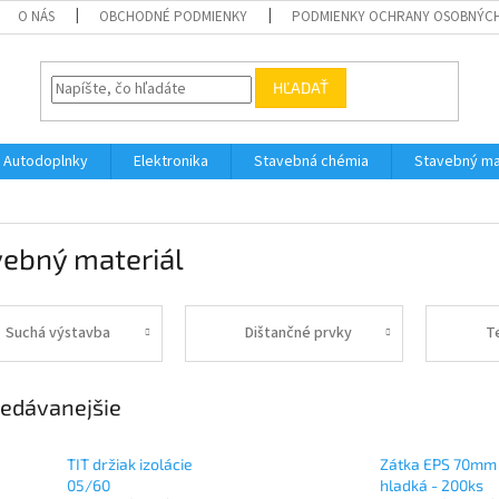
O NÁS
OBCHODNÉ PODMIENKY
PODMIENKY OCHRANY OSOBNÝC
HĽADAŤ
Autodoplnky
Elektronika
Stavebná chémia
Stavebný ma
vebný materiál
Suchá výstavba
Dištančné prvky
T
edávanejšie
TIT držiak izolácie
Zátka EPS 70mm 
05/60
hladká - 200ks