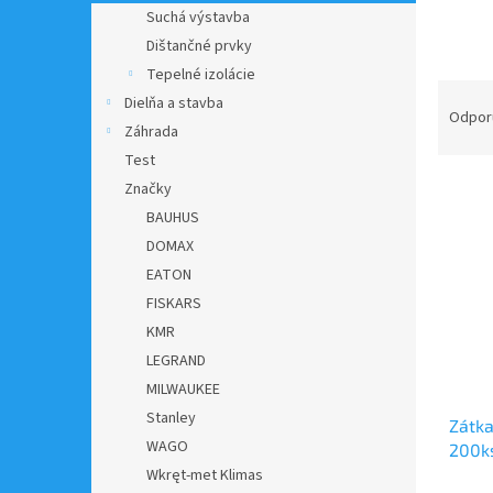
Suchá výstavba
Dištančné prvky
Tepelné izolácie
R
Dielňa a stavba
a
Odpor
Záhrada
d
Test
e
V
n
Značky
ý
i
BAUHUS
p
e
DOMAX
i
p
EATON
s
r
FISKARS
p
o
r
d
KMR
o
u
LEGRAND
d
k
MILWAUKEE
u
t
Stanley
Zátka
k
o
WAGO
200k
t
v
Wkręt-met Klimas
o