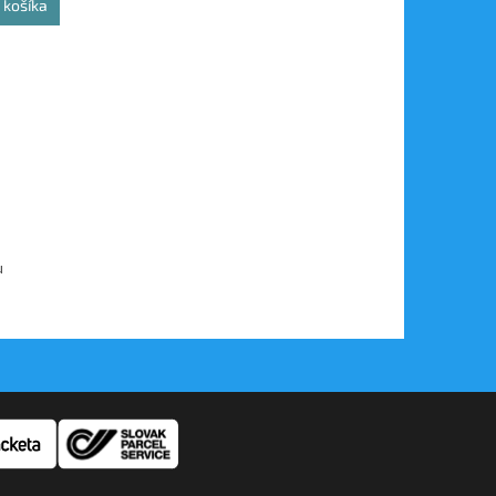
 košíka
u