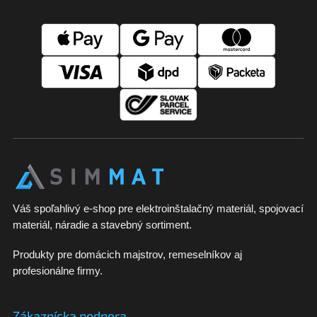
Z
ý
á
p
p
i
ä
s
t
u
i
e
Váš spoľahlivý e-shop pre elektroinštalačný materiál, spojovací
materiál, náradie a stavebný sortiment.
Produkty pre domácich majstrov, remeselníkov aj
profesionálne firmy.
Zákaznícka podpora