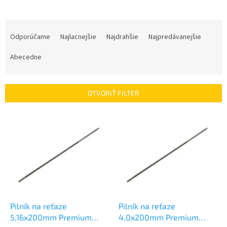
R
a
Odporúčame
Najlacnejšie
Najdrahšie
Najpredávanejšie
d
e
Abecedne
n
i
e
OTVORIŤ FILTER
p
r
V
o
ý
d
p
u
i
k
s
t
p
o
r
v
o
d
Pilník na reťaze
Pilník na reťaze
u
5,16x200mm Premium
4,0x200mm Premium