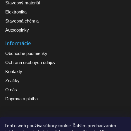
Stavebný materiál
Elektronika
Stavebná chémia
Autodoplnky
Informácie
Obchodné podmienky
Ochrana osobných údajov
Kontakty
Značky
O nás
Doprava a platba
Široký sortiment
Tovar skladom pri vybraných produktoch
Tento web používa súbory cookie. Ďalším prechádzaním