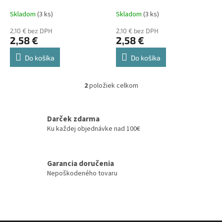
k
PFERD
PFERD
t
Skladom
(3 ks)
Skladom
(3 ks)
o
2,10 € bez DPH
2,10 € bez DPH
v
2,58 €
2,58 €
Do košíka
Do košíka
2
položiek celkom
O
v
l
á
Darček zdarma
d
Ku každej objednávke nad 100€
a
c
i
Garancia doručenia
e
Nepoškodeného tovaru
p
r
v
k
y
v