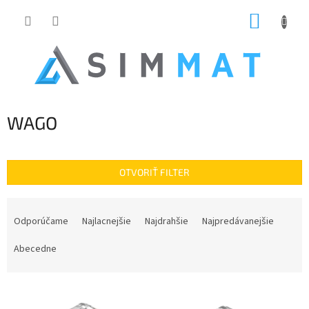
Prejsť
NÁKUP
na
obsah
KOŠÍK
WAGO
OTVORIŤ FILTER
R
a
Odporúčame
Najlacnejšie
Najdrahšie
Najpredávanejšie
d
e
Abecedne
n
i
V
e
ý