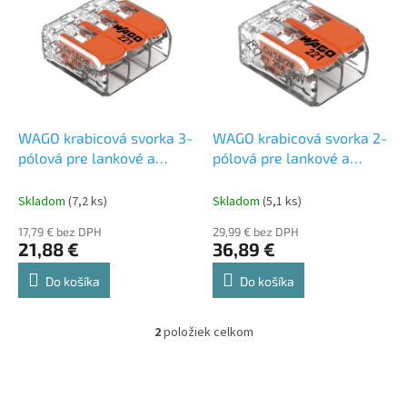
p
p
r
i
o
s
d
p
u
r
k
o
t
d
WAGO krabicová svorka 3-
WAGO krabicová svorka 2-
o
u
pólová pre lankové a
pólová pre lankové a
v
k
pevné vodiče 0,25-4mm2
pevné vodiče 0,25-4mm2
t
- 50ks
- 100ks
Skladom
(7,2 ks)
Skladom
(5,1 ks)
o
17,79 € bez DPH
29,99 € bez DPH
v
21,88 €
36,89 €
Do košíka
Do košíka
2
položiek celkom
O
v
l
á