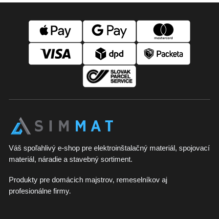
d
Z
a
á
c
p
i
e
ä
p
t
r
i
v
e
k
y
v
ý
p
i
s
u
Váš spoľahlivý e-shop pre elektroinštalačný materiál, spojovací
materiál, náradie a stavebný sortiment.
Produkty pre domácich majstrov, remeselníkov aj
profesionálne firmy.