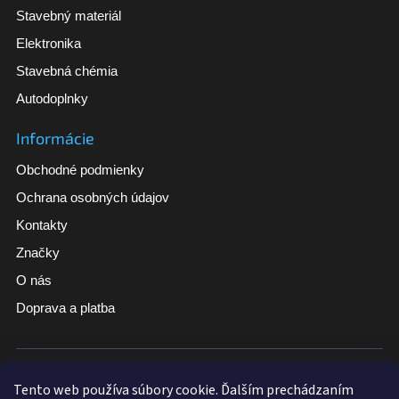
Stavebný materiál
Elektronika
Stavebná chémia
Autodoplnky
Informácie
Obchodné podmienky
Ochrana osobných údajov
Kontakty
Značky
O nás
Doprava a platba
Široký sortiment
Tovar skladom pri vybraných produktoch
Tento web používa súbory cookie. Ďalším prechádzaním