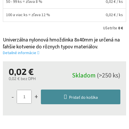
50 - 99 ks = zľava 8 %
0,02 €
/ ks
100 a viac ks = zľava 12 %
0,02 €
/ ks
Ušetríte
0 €
Univerzálna nylonová hmoždinka 8x40mm je určená na
ľahšie kotvenie do rôznych typov materiálov.
Detailné informácie
0,02 €
Skladom
(>250 ks)
0,02 € bez DPH
Jednotková
cena:
-
+
Pridať do košíka