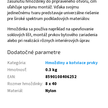
zasunutiu hmoždinky do pripraveného otvoru, čím
uľahčuje správnu montáž. Vďaka svojmu
jedinečnému tvaru predstavuje univerzálne riešenie
pre široké spektrum podkladových materiálov.
Hmoždinka sa používa napríklad na upevňovanie
soklových líšt, montáž prvkov bytového zariadenia
alebo pri realizácii rôznych interiérových úprav.
Dodatočné parametre
Kategória
:
Hmoždiny a kotviace prvky
Hmotnosť
:
0.3 kg
EAN
:
8590108406252
Rozmer hmoždinky
:
8 x 40
Materiál
:
Nylon