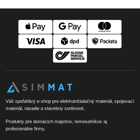
Z
á
p
ä
t
i
e
Váš spoľahlivý e-shop pre elektroinštalačný materiál, spojovací
materiál, náradie a stavebný sortiment.
Produkty pre domácich majstrov, remeselníkov aj
profesionálne firmy.