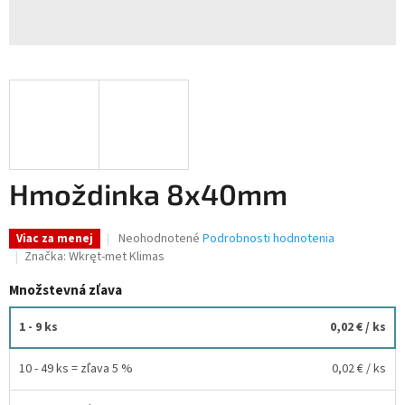
Hmoždinka 8x40mm
Priemerné
Neohodnotené
Podrobnosti hodnotenia
Viac za menej
hodnotenie
Značka:
Wkręt-met Klimas
produktu
je
Množstevná zľava
0,0
z
1 - 9 ks
0,02 €
/ ks
5
hviezdičiek.
10 - 49 ks = zľava 5 %
0,02 €
/ ks