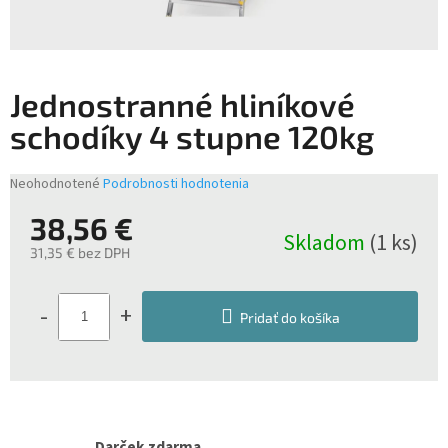
Jednostranné hliníkové
schodíky 4 stupne 120kg
Priemerné
Neohodnotené
Podrobnosti hodnotenia
hodnotenie
38,56 €
produktu
Skladom
(1 ks)
je
31,35 € bez DPH
0,0
z
Jednotková
5
cena:
-
+
hviezdičiek.
Pridať do košíka
Darček zdarma