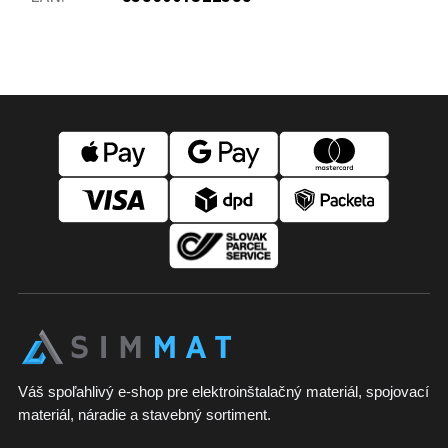
Z
á
p
ä
t
i
e
Váš spoľahlivý e-shop pre elektroinštalačný materiál, spojovací
materiál, náradie a stavebný sortiment.