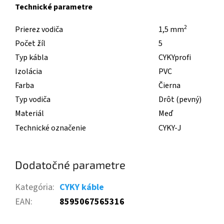
Technické parametre
2
Prierez vodiča
1,5 mm
Počet žíl
5
Typ kábla
CYKYprofi
Izolácia
PVC
Farba
Čierna
Typ vodiča
Drôt (pevný)
Materiál
Meď
Technické označenie
CYKY-J
Dodatočné parametre
Kategória
:
CYKY káble
EAN
:
8595067565316