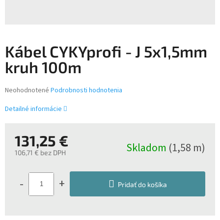
Kábel CYKYprofi - J 5x1,5mm
kruh 100m
Priemerné
Neohodnotené
Podrobnosti hodnotenia
hodnotenie
produktu
Detailné informácie
je
0,0
z
131,25 €
Skladom
(1,58 m)
5
106,71 € bez DPH
hviezdičiek.
Jednotková
cena:
-
+
Pridať do košíka