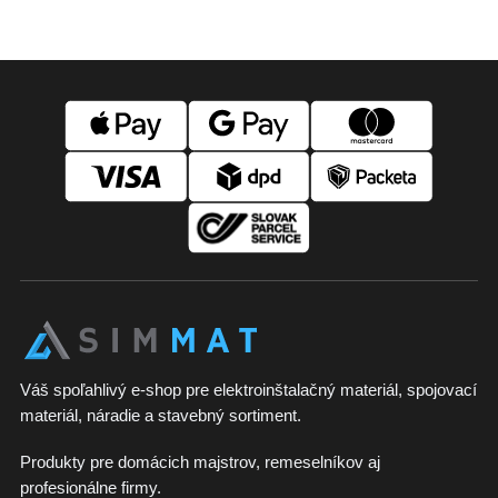
Z
á
p
ä
t
i
e
Váš spoľahlivý e-shop pre elektroinštalačný materiál, spojovací
materiál, náradie a stavebný sortiment.
Produkty pre domácich majstrov, remeselníkov aj
profesionálne firmy.