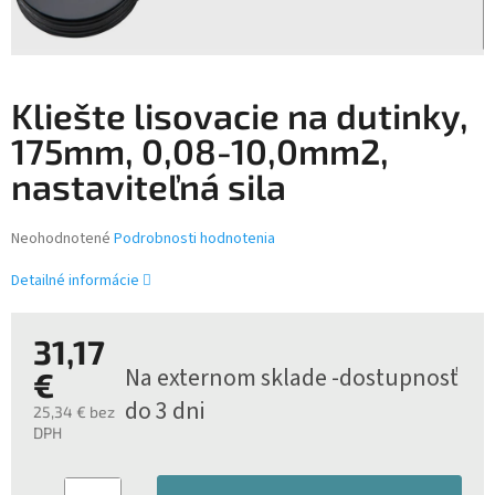
Kliešte lisovacie na dutinky,
175mm, 0,08-10,0mm2,
nastaviteľná sila
Priemerné
Neohodnotené
Podrobnosti hodnotenia
hodnotenie
produktu
Detailné informácie
je
0,0
z
31,17
5
Na externom sklade -dostupnosť
€
hviezdičiek.
do 3 dni
25,34 € bez
DPH
Jednotková
cena: