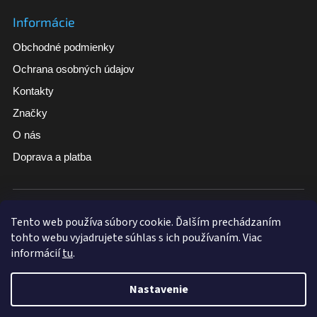
Informácie
Obchodné podmienky
Ochrana osobných údajov
Kontakty
Značky
O nás
Doprava a platba
Široký sortiment
Tovar skladom pri vybraných produktoch
Tento web používa súbory cookie. Ďalším prechádzaním
tohto webu vyjadrujete súhlas s ich používaním. Viac
Doručenie zdarma nad 100 €
informácií
tu
.
Nastavenie
Vytvoril Shoptet