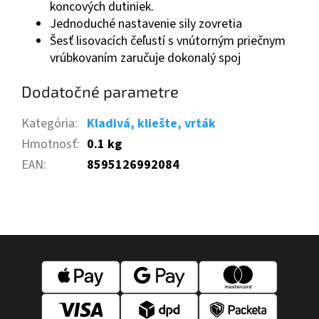
koncových dutiniek.
Jednoduché nastavenie sily zovretia
Šesť lisovacích čeľustí s vnútorným priečnym
vrúbkovaním zaručuje dokonalý spoj
Dodatočné parametre
Kategória
:
Kladivá, kliešte, vrták
Hmotnosť
:
0.1 kg
EAN
:
8595126992084
Z
á
p
ä
t