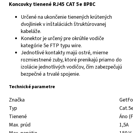
Koncovky tienené RJ45 CAT 5e 8P8C
Určené na ukončenie tienených krútených
dvojliniek v inštaláciách štruktúrovanej
kabeláže.
Konektor je určený pre okrúhle vodiče
kategórie 5e FTP typu wire.
Jednotlivé kontakty majú ostré, mierne
rozmiestnené zuby, ktoré prenikajú priamo do
izolácie jednotlivých vodičov, čím zabezpečujú
bezpečné a trvalé spojenie.
Technické parametre
Značka
GetFo
Typ
Cat.5
Tienené
Áno (
Max. prúd
1,5A