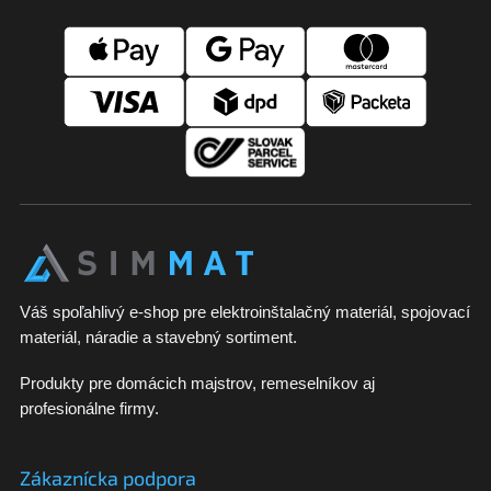
á
p
ä
t
i
e
Váš spoľahlivý e-shop pre elektroinštalačný materiál, spojovací
materiál, náradie a stavebný sortiment.
Produkty pre domácich majstrov, remeselníkov aj
profesionálne firmy.
Zákaznícka podpora