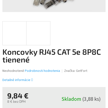
Koncovky RJ45 CAT 5e 8P8C
tienené
Priemerné
Neohodnotené
Podrobnosti hodnotenia
Značka:
GetFort
hodnotenie
produktu
Detailné informácie
je
0,0
z
9,84 €
Skladom
(3,88 ks)
5
8 € bez DPH
hviezdičiek.