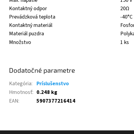
Max. napätie
150 V
Kontaktný odpor
20Ω
Prevádzková teplota
-40°C
Kontaktný materiál
Fosfor
Materiál puzdra
Polyk
Množstvo
1 ks
Dodatočné parametre
Kategória
:
Príslušenstvo
Hmotnosť
:
0.248 kg
EAN
:
5907377216414
Z