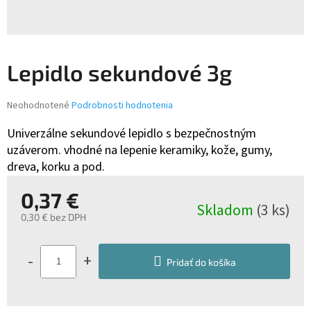
Lepidlo sekundové 3g
Priemerné
Neohodnotené
Podrobnosti hodnotenia
hodnotenie
produktu
Univerzálne sekundové lepidlo s bezpečnostným
je
uzáverom. vhodné na lepenie keramiky, kože, gumy,
0,0
dreva, korku a pod.
z
5
0,37 €
hviezdičiek.
Skladom
(3 ks)
0,30 € bez DPH
Jednotková
cena:
-
+
Pridať do košíka