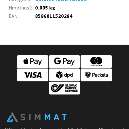
Hmotnosť
:
0.005 kg
EAN
:
8586011520284
Z
á
p
ä
t
i
e