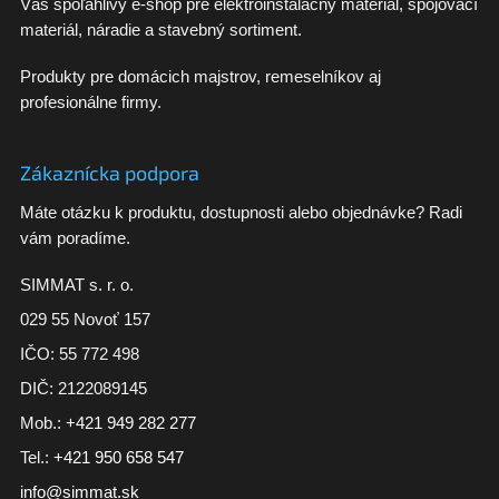
Váš spoľahlivý e-shop pre elektroinštalačný materiál, spojovací
materiál, náradie a stavebný sortiment.
Produkty pre domácich majstrov, remeselníkov aj
profesionálne firmy.
Zákaznícka podpora
Máte otázku k produktu, dostupnosti alebo objednávke? Radi
vám poradíme.
SIMMAT s. r. o.
029 55 Novoť 157
IČO: 55 772 498
DIČ: 2122089145
Mob.:
+421 949 282 277
Tel.:
+421 950 658 547
info@simmat.sk