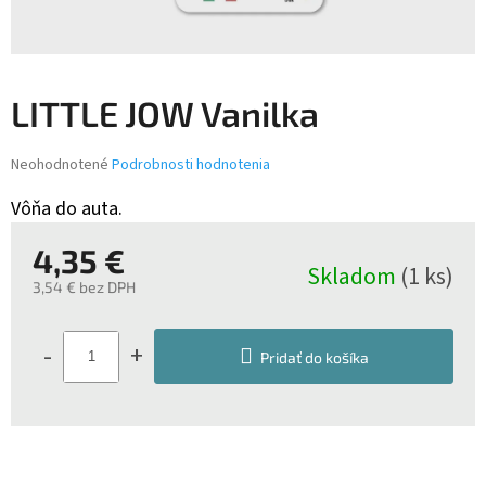
LITTLE JOW Vanilka
Priemerné
Neohodnotené
Podrobnosti hodnotenia
hodnotenie
produktu
Vôňa do auta.
je
0,0
4,35 €
z
Skladom
(1 ks)
5
3,54 € bez DPH
hviezdičiek.
Jednotková
cena:
-
+
Pridať do košíka