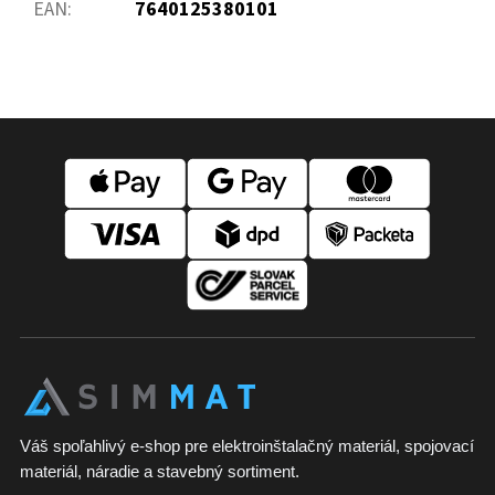
EAN
:
7640125380101
Z
á
p
ä
t
i
e
Váš spoľahlivý e-shop pre elektroinštalačný materiál, spojovací
materiál, náradie a stavebný sortiment.