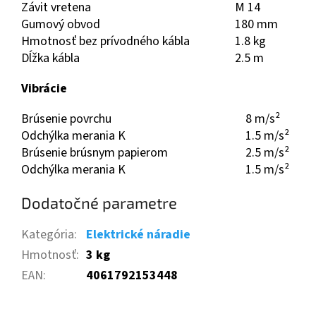
Závit vretena
M 14
Gumový obvod
180 mm
Hmotnosť bez prívodného kábla
1.8 kg
Dĺžka kábla
2.5 m
Vibrácie
Brúsenie povrchu
8 m/s²
Odchýlka merania K
1.5 m/s²
Brúsenie brúsnym papierom
2.5 m/s²
Odchýlka merania K
1.5 m/s²
Dodatočné parametre
Kategória
:
Elektrické náradie
Hmotnosť
:
3 kg
EAN
:
4061792153448