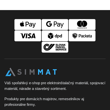
Z
á
p
ä
t
i
e
Váš spoľahlivý e-shop pre elektroinštalačný materiál, spojovací
materiál, náradie a stavebný sortiment.
Produkty pre domácich majstrov, remeselníkov aj
profesionálne firmy.