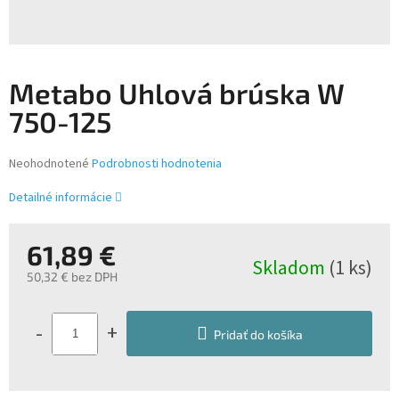
Metabo Uhlová brúska W
750-125
Priemerné
Neohodnotené
Podrobnosti hodnotenia
hodnotenie
produktu
Detailné informácie
je
0,0
z
61,89 €
Skladom
(1 ks)
5
50,32 € bez DPH
hviezdičiek.
Jednotková
cena:
-
+
Pridať do košíka