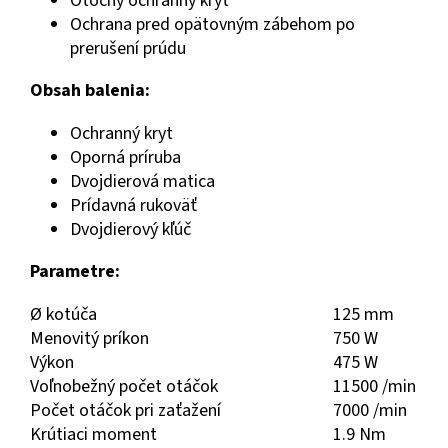
Otočný ochranný kryt
Ochrana pred opätovným zábehom po
prerušení prúdu
Obsah balenia:
Ochranný kryt
Oporná príruba
Dvojdierová matica
Prídavná rukoväť
Dvojdierový kľúč
Parametre:
Ø kotúča
125 mm
Menovitý príkon
750 W
Výkon
475 W
Voľnobežný počet otáčok
11500 /min
Počet otáčok pri zaťažení
7000 /min
Krútiaci moment
1.9 Nm