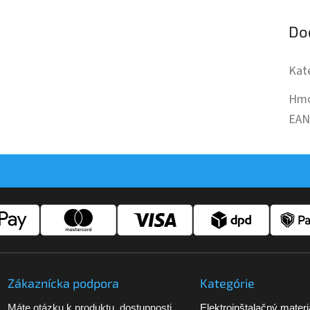
Do
Kat
Hmo
EA
Zákaznícka podpora
Kategórie
Máte otázku k produktu, dostupnosti
Elektroinštalačný materi