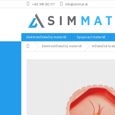
Prejsť
+421 949 282 277
info@simmat.sk
na
obsah
Elektroinštalačný materiál
Spojovací materiál
Domov
Elektroinštalačný materiál
Inštalačné kra