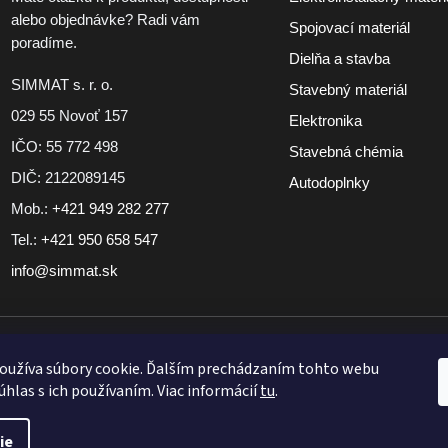
alebo objednávke? Radi vám
Spojovací materiál
poradíme.
Dielňa a stavba
SIMMAT s. r. o.
Stavebný materiál
029 55 Novoť 157
Elektronika
IČO: 55 772 498
Stavebná chémia
DIČ: 2122089145
Autodoplnky
Mob.:
+421 949 282 277
Tel.:
+421 950 658 547
info@simmat.sk
iment
Tovar skladom pri vybraných produktoch
Doručenie zdarm
oužíva súbory cookie. Ďalším prechádzaním tohto webu
úhlas s ich používaním. Viac informácií
tu
.
ie