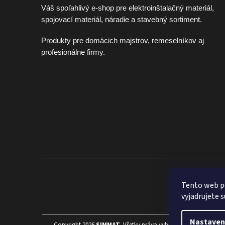
Váš spoľahlivý e-shop pre elektroinštalačný materiál,
spojovací materiál, náradie a stavebný sortiment.
Produkty pre domácich majstrov, remeselníkov aj
profesionálne firmy.
Široký sort
Tento web p
vyjadrujete s
Nastaven
Copyright 2026
SIMMAT
. Všetky práva vyhradené.