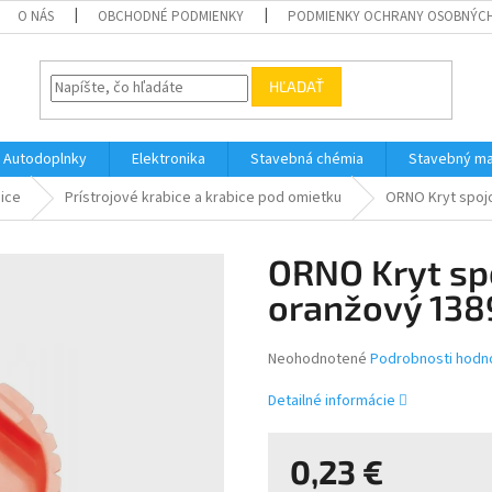
O NÁS
OBCHODNÉ PODMIENKY
PODMIENKY OCHRANY OSOBNÝC
HĽADAŤ
Autodoplnky
Elektronika
Stavebná chémia
Stavebný ma
bice
Prístrojové krabice a krabice pod omietku
ORNO Kryt spojo
ORNO Kryt sp
oranžový 138
Priemerné
Neohodnotené
Podrobnosti hodn
hodnotenie
produktu
Detailné informácie
je
0,0
z
0,23 €
5