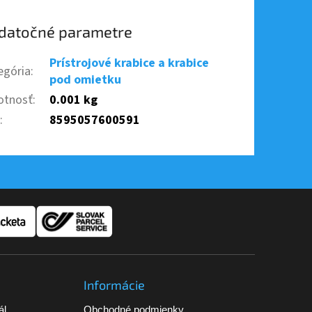
datočné parametre
Prístrojové krabice a krabice
egória
:
pod omietku
tnosť
:
0.001 kg
N
:
8595057600591
Informácie
ál
Obchodné podmienky