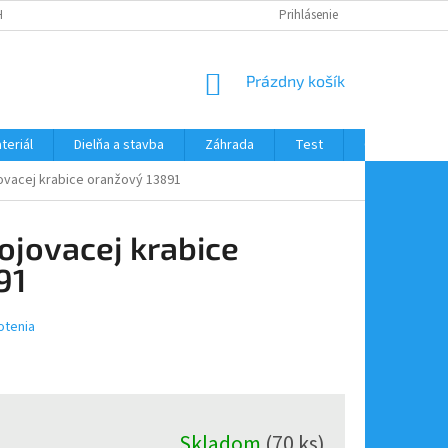
H ÚDAJOV
Prihlásenie
NÁKUPNÝ
Prázdny košík
KOŠÍK
teriál
Dielňa a stavba
Záhrada
Test
Obchodné po
vacej krabice oranžový 13891
ojovacej krabice
91
otenia
Skladom
(70 ks)