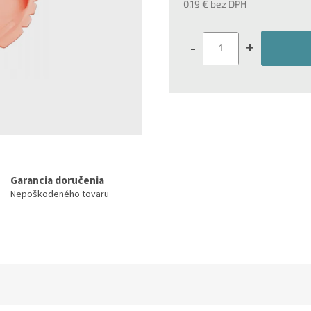
0,19 € bez DPH
hviezdičiek.
Jednotková
cena:
-
+
Garancia doručenia
Nepoškodeného tovaru