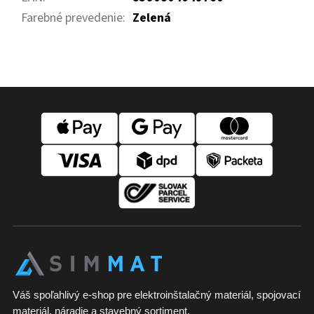
Farebné prevedenie
:
Zelená
Z
á
p
ä
t
i
e
Váš spoľahlivý e-shop pre elektroinštalačný materiál, spojovací
materiál, náradie a stavebný sortiment.