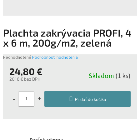
Plachta zakrývacia PROFI, 4
x 6 m, 200g/m2, zelená
Priemerné
Neohodnotené
Podrobnosti hodnotenia
hodnotenie
24,80 €
produktu
Skladom
(1 ks)
je
20,16 € bez DPH
0,0
z
Jednotková
5
cena:
-
+
hviezdičiek.
Pridať do košíka
Darček zdarma