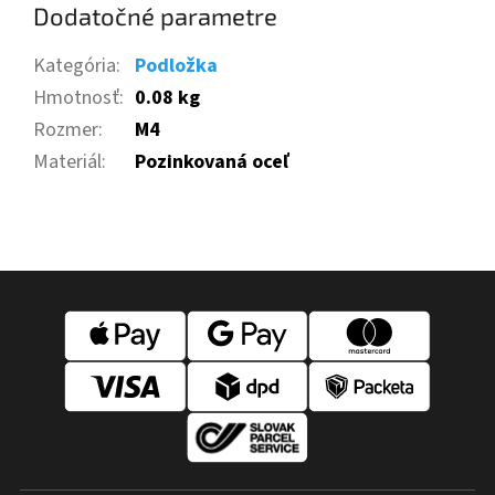
Dodatočné parametre
Kategória
:
Podložka
Hmotnosť
:
0.08 kg
Rozmer
:
M4
Materiál
:
Pozinkovaná oceľ
Z
á
p
ä
t
i
e