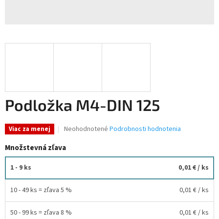
Podložka M4-DIN 125
Priemerné
Neohodnotené
Podrobnosti hodnotenia
Viac za menej
hodnotenie
produktu
Množstevná zľava
je
0,0
1 - 9 ks
0,01 €
/ ks
z
5
10 - 49 ks = zľava 5 %
0,01 €
/ ks
hviezdičiek.
50 - 99 ks = zľava 8 %
0,01 €
/ ks