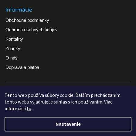
Informácie
Obchodné podmienky
Ochrana osobných údajov
Kontakty
Značky
O nás
Doprava a platba
Široký sortiment
Tovar skladom pri vybraných produktoch
Tento web používa súbory cookie. Ďalším prechádzaním
tohto webu vyjadrujete súhlas s ich používaním. Viac
Doručenie zdarma nad 100 €
informácií
tu
.
Nastavenie
Vytvoril Shoptet