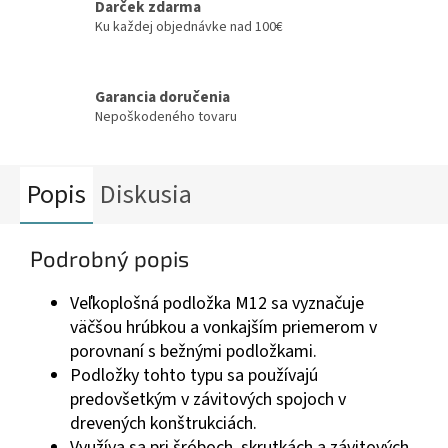
Darček zdarma
Ku každej objednávke nad 100€
Garancia doručenia
Nepoškodeného tovaru
Popis
Diskusia
Podrobný popis
Veľkoplošná podložka M12 sa vyznačuje
väčšou hrúbkou a vonkajším priemerom v
porovnaní s bežnými podložkami.
Podložky tohto typu sa používajú
predovšetkým v závitových spojoch v
drevených konštrukciách.
Využíva sa pri šróboch, skrutkách a závitových