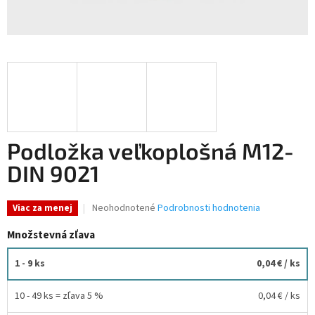
Podložka veľkoplošná M12-
DIN 9021
Priemerné
Neohodnotené
Podrobnosti hodnotenia
Viac za menej
hodnotenie
produktu
Množstevná zľava
je
0,0
1 - 9 ks
0,04 €
/ ks
z
5
10 - 49 ks = zľava 5 %
0,04 €
/ ks
hviezdičiek.