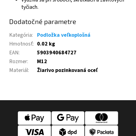
tyčiach.
Dodatočné parametre
Kategória
:
Podložka veľkoplošná
Hmotnosť
:
0.02 kg
EAN
:
5903940684727
Rozmer
:
M12
Materiál
:
Žiarivo pozinkovaná oceľ
Z
á
p
ä
t