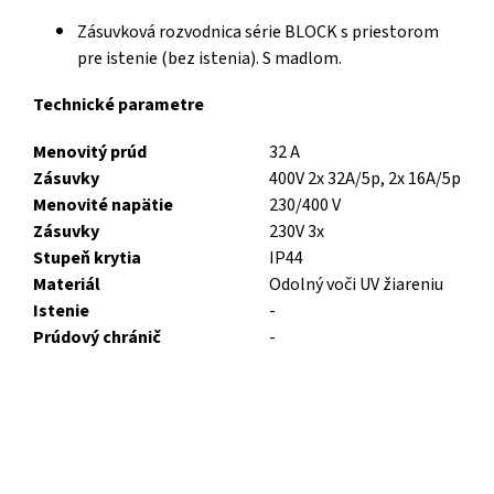
Zásuvková rozvodnica série BLOCK s priestorom
pre istenie (bez istenia). S madlom.
Technické parametre
Menovitý prúd
32 A
Zásuvky
400V 2x 32A/5p, 2x 16A/5p
Menovité napätie
230/400 V
Zásuvky
230V 3x
Stupeň krytia
IP44
Materiál
Odolný voči UV žiareniu
Istenie
-
Prúdový chránič
-