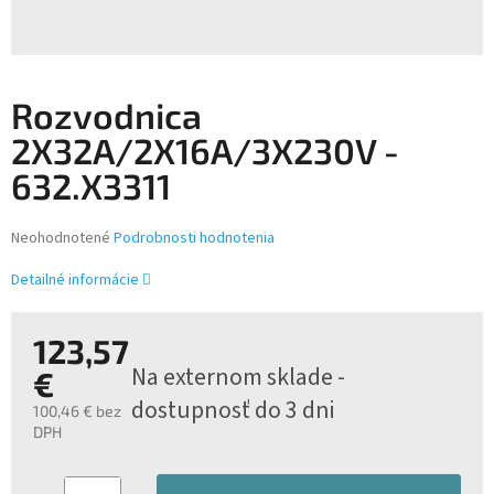
Rozvodnica
2X32A/2X16A/3X230V -
632.X3311
Priemerné
Neohodnotené
Podrobnosti hodnotenia
hodnotenie
produktu
Detailné informácie
je
0,0
z
123,57
5
Na externom sklade -
€
hviezdičiek.
dostupnosť do 3 dni
100,46 € bez
DPH
Jednotková
cena: