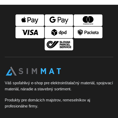
Z
á
p
ä
t
i
e
Váš spoľahlivý e-shop pre elektroinštalačný materiál, spojovací
materiál, náradie a stavebný sortiment.
Produkty pre domácich majstrov, remeselníkov aj
profesionálne firmy.