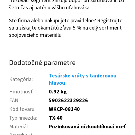
frézovací segment znižujú odpor pri skrutkovaní, čo
šetrí čas aj batériu vášho uťahováka
Ste firma alebo nakupujete pravidelne? Registrujte
sa a získajte okamžitú zľavu 5 % na celý sortiment
spojovacieho materiálu.
Dodatočné parametre
Tesárske vrúty s tanierovou
Kategória
:
hlavou
Hmotnosť
:
0.92 kg
EAN
:
5902622329826
Kód tovaru
:
WKCP-08140
Typ hniezda
:
TX-40
Materiál
:
Pozinkovaná nízkouhlíková oceľ