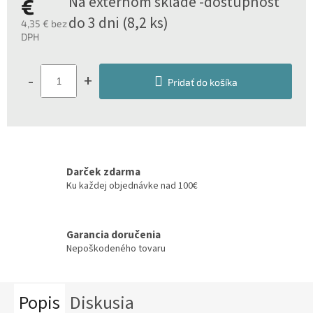
Na externom sklade -dostupnosť
€
do 3 dni
(8,2 ks)
4,35 € bez
DPH
Jednotková
cena:
-
+
Pridať do košíka
Darček zdarma
Ku každej objednávke nad 100€
Garancia doručenia
Nepoškodeného tovaru
Popis
Diskusia