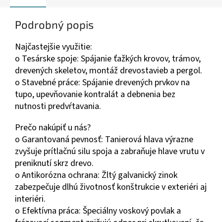
Podrobný popis
Najčastejšie využitie:
o Tesárske spoje: Spájanie ťažkých krovov, trámov,
drevených skeletov, montáž drevostavieb a pergol.
o Stavebné práce: Spájanie drevených prvkov na
tupo, upevňovanie kontralát a debnenia bez
nutnosti predvŕtavania.
Prečo nakúpiť u nás?
o Garantovaná pevnosť: Tanierová hlava výrazne
zvyšuje prítlačnú silu spoja a zabraňuje hlave vrutu v
preniknutí skrz drevo.
o Antikorózna ochrana: Žltý galvanický zinok
zabezpečuje dlhú životnosť konštrukcie v exteriéri aj
interiéri.
o Efektívna práca: Špeciálny voskový povlak a