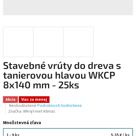
Stavebné vrúty do dreva s
tanierovou hlavou WKCP
8x140 mm - 25ks
Akcia
Viac za menej
Priemerné
Neohodnotené
Podrobnosti hodnotenia
hodnotenie
Značka:
Wkręt-met Klimas
produktu
Množstevná zľava
je
0,0
z
1 - 9 ks
5,35 €
/ ks