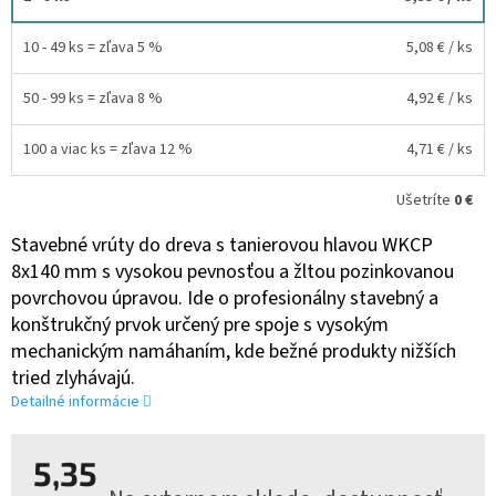
5
hviezdičiek.
10 - 49 ks = zľava 5 %
5,08 €
/ ks
50 - 99 ks = zľava 8 %
4,92 €
/ ks
100 a viac ks = zľava 12 %
4,71 €
/ ks
Ušetríte
0 €
Stavebné vrúty do dreva s tanierovou hlavou WKCP
8x140 mm s vysokou pevnosťou a žltou pozinkovanou
povrchovou úpravou. Ide o profesionálny stavebný a
konštrukčný prvok určený pre spoje s vysokým
mechanickým namáhaním, kde bežné produkty nižších
tried zlyhávajú.
Detailné informácie
5,35