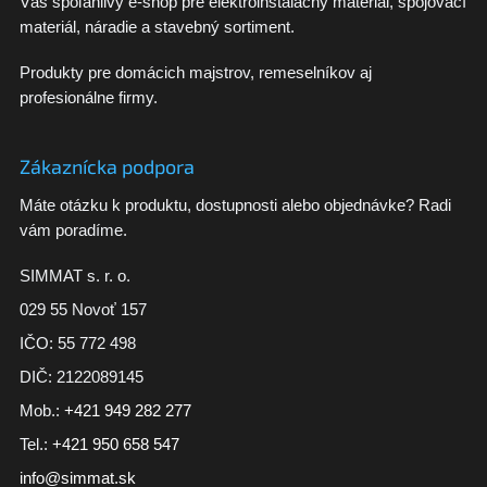
Váš spoľahlivý e-shop pre elektroinštalačný materiál, spojovací
materiál, náradie a stavebný sortiment.
Produkty pre domácich majstrov, remeselníkov aj
profesionálne firmy.
Zákaznícka podpora
Máte otázku k produktu, dostupnosti alebo objednávke? Radi
vám poradíme.
SIMMAT s. r. o.
029 55 Novoť 157
IČO: 55 772 498
DIČ: 2122089145
Mob.:
+421 949 282 277
Tel.:
+421 950 658 547
info@simmat.sk