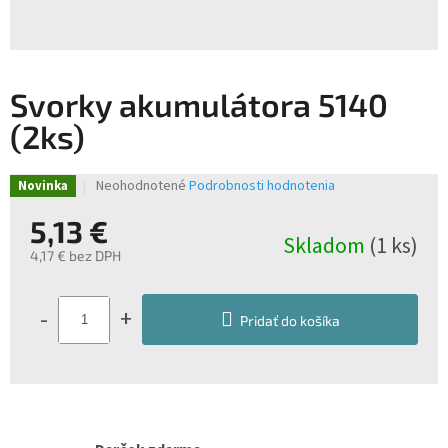
Svorky akumulátora 5140
(2ks)
Priemerné
Neohodnotené
Podrobnosti hodnotenia
Novinka
hodnotenie
produktu
5,13 €
Skladom
(1 ks)
je
4,17 € bez DPH
0,0
z
Jednotková
5
cena:
-
+
hviezdičiek.
Pridať do košíka