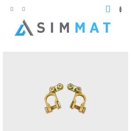
Prejsť
NÁKUP
na
obsah
KOŠÍK