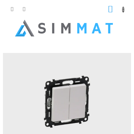
Prejsť
NÁKUP
na
obsah
KOŠÍK