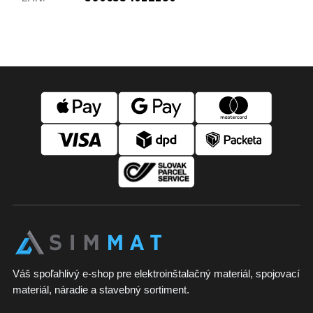
Z
á
p
ä
t
i
e
Váš spoľahlivý e-shop pre elektroinštalačný materiál, spojovací
materiál, náradie a stavebný sortiment.