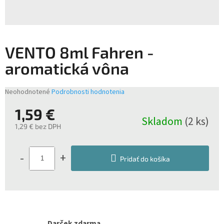
VENTO 8ml Fahren -
aromatická vôna
Priemerné
Neohodnotené
Podrobnosti hodnotenia
hodnotenie
1,59 €
produktu
Skladom
(2 ks)
je
1,29 € bez DPH
0,0
z
Jednotková
5
cena:
-
+
hviezdičiek.
Pridať do košíka
Darček zdarma