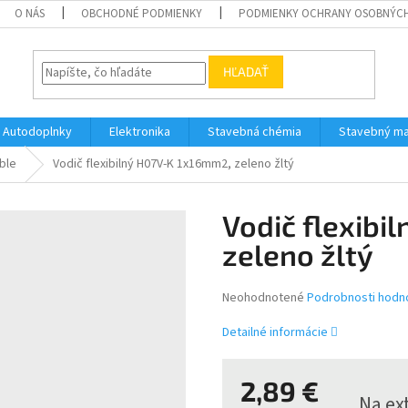
O NÁS
OBCHODNÉ PODMIENKY
PODMIENKY OCHRANY OSOBNÝC
HĽADAŤ
Autodoplnky
Elektronika
Stavebná chémia
Stavebný ma
ble
Vodič flexibilný H07V-K 1x16mm2, zeleno žltý
Vodič flexibi
zeleno žltý
Priemerné
Neohodnotené
Podrobnosti hodn
hodnotenie
produktu
Detailné informácie
je
0,0
z
2,89 €
Na ex
5