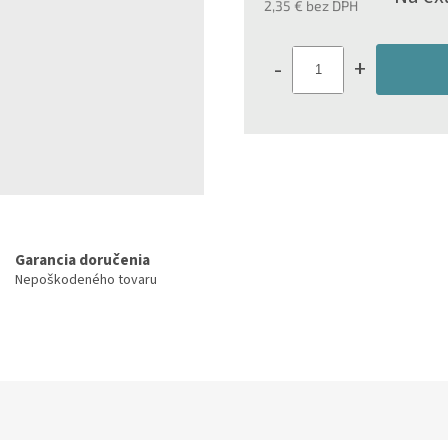
2,35 € bez DPH
hviezdičiek.
Jednotková
cena:
-
+
Garancia doručenia
Nepoškodeného tovaru