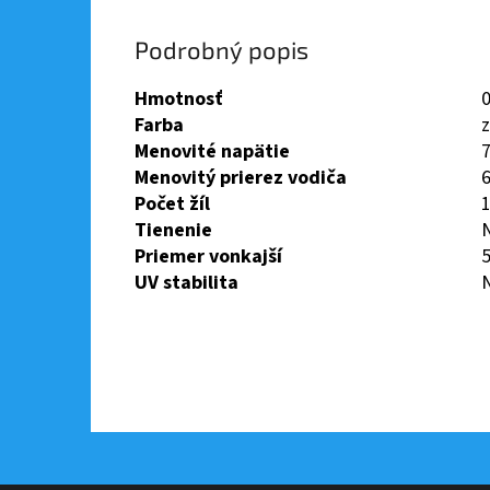
Podrobný popis
Hmotnosť
0
Farba
z
Menovité napätie
7
Menovitý prierez vodiča
Počet žíl
Tienenie
Priemer vonkajší
UV stabilita