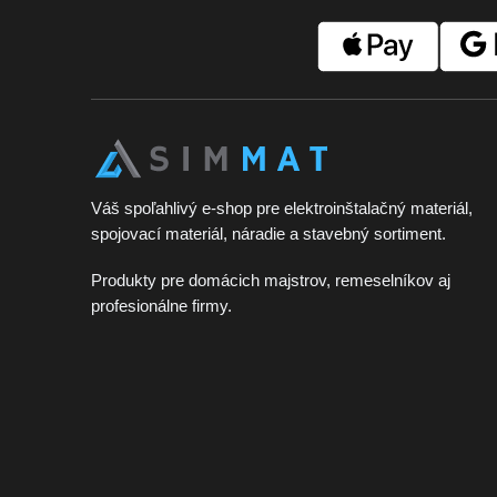
Z
á
p
ä
t
i
e
Váš spoľahlivý e-shop pre elektroinštalačný materiál,
spojovací materiál, náradie a stavebný sortiment.
Produkty pre domácich majstrov, remeselníkov aj
profesionálne firmy.