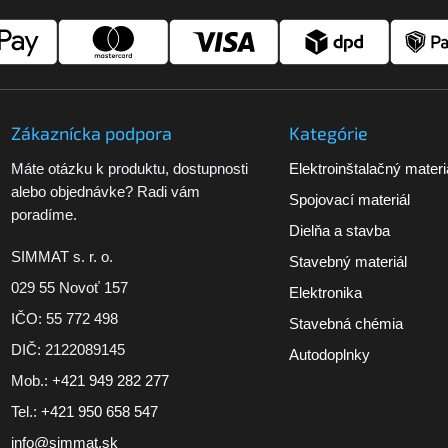
Zákaznícka podpora
Kategórie
Máte otázku k produktu, dostupnosti
Elektroinštalačný materi
alebo objednávke? Radi vám
Spojovací materiál
poradíme.
Dielňa a stavba
SIMMAT s. r. o.
Stavebný materiál
029 55 Novoť 157
Elektronika
IČO: 55 772 498
Stavebná chémia
DIČ: 2122089145
Autodoplnky
Mob.:
+421 949 282 277
Tel.:
+421 950 658 547
info@simmat.sk