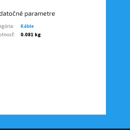
datočné parametre
egória
:
Káble
tnosť
:
0.081 kg