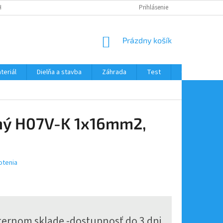
H ÚDAJOV
Prihlásenie
NÁKUPNÝ
Prázdny košík
KOŠÍK
teriál
Dielňa a stavba
Záhrada
Test
Obchodné po
lný H07V-K 1x16mm2,
otenia
ternom sklade -dostupnosť do 3 dni