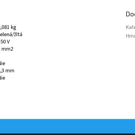
Do
,081 kg
Kat
elená/žltá
Hmo
50 V
6 mm2
1
Nie
5,3 mm
Nie