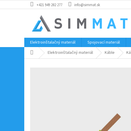
Prejsť
+421 949 282 277
info@simmat.sk
na
obsah
Elektroinštalačný materiál
Spojovací materiál
Domov
Elektroinštalačný materiál
Káble
Ká