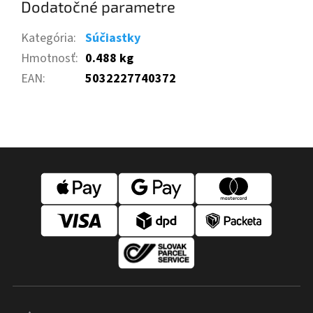
Dodatočné parametre
Kategória
:
Súčiastky
Hmotnosť
:
0.488 kg
EAN
:
5032227740372
Z
á
p
ä
t
i
e