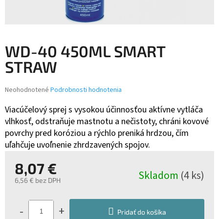
WD-40 450ML SMART
STRAW
Priemerné
Neohodnotené
Podrobnosti hodnotenia
hodnotenie
produktu
Viacúčelový sprej s vysokou účinnosťou aktívne vytláča
je
vlhkosť, odstraňuje mastnotu a nečistoty, chráni kovové
0,0
povrchy pred koróziou a rýchlo preniká hrdzou, čím
z
uľahčuje uvoľnenie zhrdzavených spojov.
5
hviezdičiek.
8,07 €
Skladom
(4 ks)
6,56 € bez DPH
Jednotková
cena:
-
+
Pridať do košíka