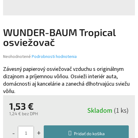
WUNDER-BAUM Tropical
osviežovač
Priemerné
Neohodnotené
Podrobnosti hodnotenia
hodnotenie
produktu
Závesný papierový osviežovač vzduchu s originálnym
je
dizajnom a príjemnou vôňou. Osvieži interiér auta,
0,0
domácnosti aj kancelárie a zanechá dlhotrvajúcu sviežu
z
vôňu.
5
hviezdičiek.
1,53 €
Skladom
(1 ks)
1,24 € bez DPH
Jednotková
cena:
-
+
Pridať do košíka