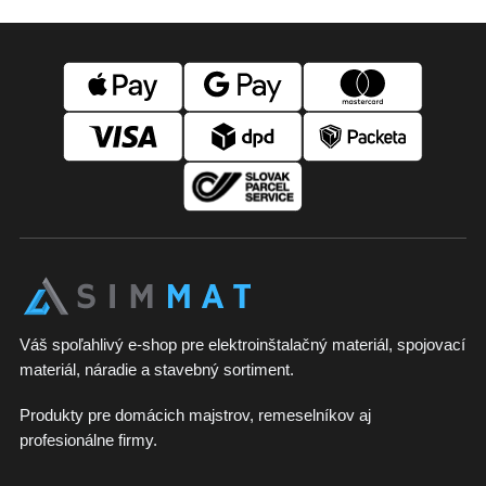
Z
á
p
ä
t
i
e
Váš spoľahlivý e-shop pre elektroinštalačný materiál, spojovací
materiál, náradie a stavebný sortiment.
Produkty pre domácich majstrov, remeselníkov aj
profesionálne firmy.