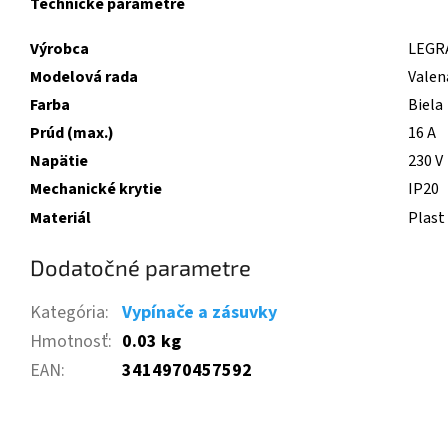
Technické parametre
Výrobca
LEGR
Modelová rada
Valen
Farba
Biela
Prúd (max.)
16 A
Napätie
230 V
Mechanické krytie
IP20
Materiál
Plast
Dodatočné parametre
Kategória
:
Vypínače a zásuvky
Hmotnosť
:
0.03 kg
EAN
:
3414970457592