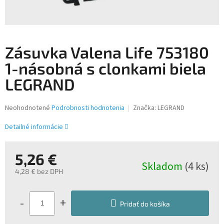
Zásuvka Valena Life 753180
1-násobná s clonkami biela
LEGRAND
Priemerné
Neohodnotené
Podrobnosti hodnotenia
Značka:
LEGRAND
hodnotenie
produktu
Detailné informácie
je
0,0
z
5,26 €
Skladom
(4 ks)
5
4,28 € bez DPH
hviezdičiek.
Jednotková
cena:
-
+
Pridať do košíka