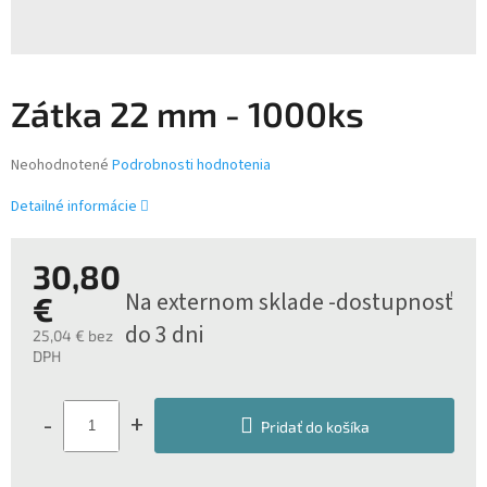
Zátka 22 mm - 1000ks
Priemerné
Neohodnotené
Podrobnosti hodnotenia
hodnotenie
produktu
Detailné informácie
je
0,0
z
30,80
5
Na externom sklade -dostupnosť
€
hviezdičiek.
do 3 dni
25,04 € bez
DPH
Jednotková
cena:
-
+
Pridať do košíka