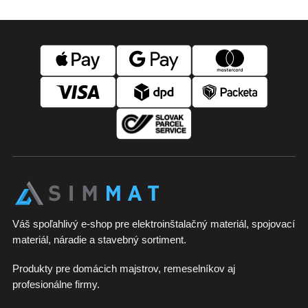
Z
á
p
ä
t
i
e
Váš spoľahlivý e-shop pre elektroinštalačný materiál, spojovací
materiál, náradie a stavebný sortiment.
Produkty pre domácich majstrov, remeselníkov aj
profesionálne firmy.