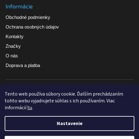
Informácie
Obchodné podmienky
Ochrana osobných údajov
Kontakty
Značky
O nás
Doprava a platba
Široký sortiment
Tovar skladom pri vybraných produktoch
Tento web používa súbory cookie. Ďalším prechádzaním
tohto webu vyjadrujete súhlas s ich používaním. Viac
Doručenie zdarma nad 100 €
informácií
tu
.
Nastavenie
Vytvoril Shoptet