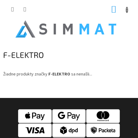
Prejsť
NÁKUP
na
obsah
KOŠÍK
F-ELEKTRO
Žiadne produkty značky
F-ELEKTRO
sa nenašli...
Z
á
p
ä
t
i