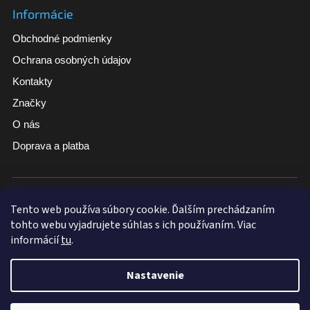
Informácie
Obchodné podmienky
Ochrana osobných údajov
Kontakty
Značky
O nás
Doprava a platba
Široký sortiment
Tovar skladom pri vybraných produktoch
Tento web používa súbory cookie. Ďalším prechádzaním
tohto webu vyjadrujete súhlas s ich používaním. Viac
Doručenie zdarma nad 100 €
informácií
tu
.
Nastavenie
Vytvoril Shoptet