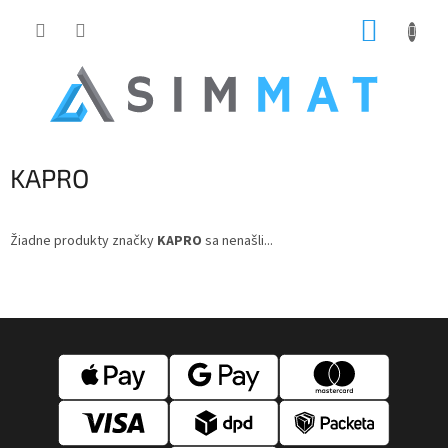
Prejsť
NÁKUP
na
obsah
KOŠÍK
KAPRO
Žiadne produkty značky
KAPRO
sa nenašli...
Z
á
p
ä
t
i